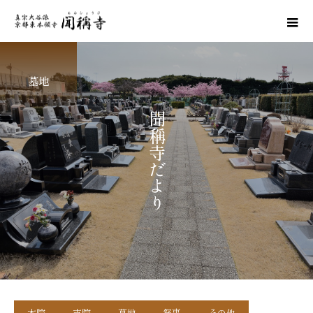
墓地
聞
稱
寺
だ
よ
り
本院
支院
墓地
祭事
その他