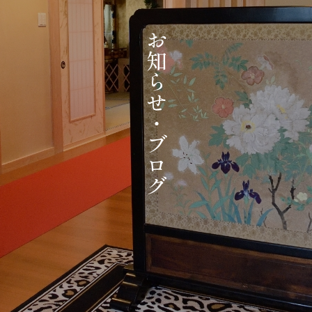
お
知
ら
せ
・
ブ
ロ
グ