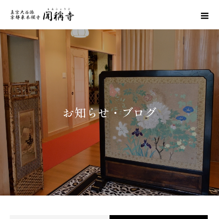
お
知
ら
せ
・
ブ
ロ
グ