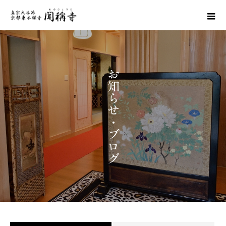
お
知
ら
せ
・
ブ
ロ
グ