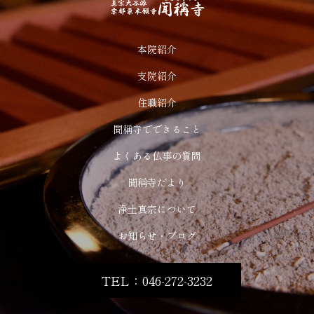
本院紹介
支院紹介
住職紹介
聞稱寺でできること
よくある仏事の質問
聞稱寺だより
浄土真宗について
お知らせ・ブログ
TEL：046-272-3232