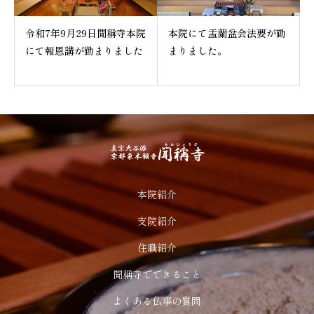
令和7年9月29日聞稱寺本院
本院にて盂蘭盆会法要が勤
にて報恩講が勤まりました
まりました。
本院紹介
支院紹介
住職紹介
聞稱寺でできること
よくある仏事の質問