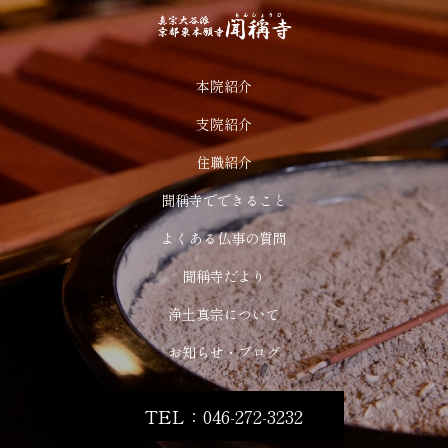
本院紹介
支院紹介
住職紹介
聞稱寺でできること
よくある仏事の質問
聞稱寺だより
浄土真宗について
お知らせ・ブログ
TEL：046-272-3232