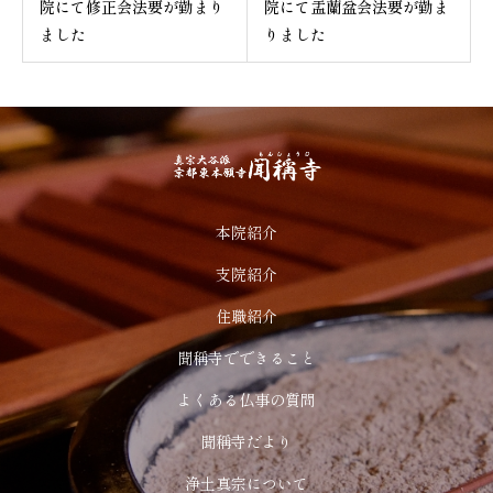
院にて修正会法要が勤まり
院にて盂蘭盆会法要が勤ま
ました
りました
本院紹介
支院紹介
住職紹介
聞稱寺でできること
よくある仏事の質問
聞稱寺だより
浄土真宗について